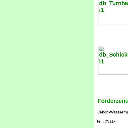
Förderzen
Jakob-Wasserman
Tel.: 0911- -